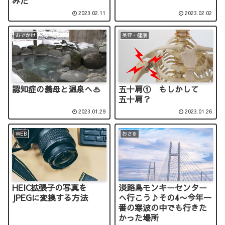
みた
2023.02.11
2023.02.02
おでかけ
美容・健康
認知症の義母と温泉へ♨
五十肩① もしかして
五十肩？
2023.01.29
2023.01.26
WEB
おさる
HEIC拡張子の写真を
淡路島モンキーセンター
JPEGに変換する方法
へ行こう♪その4〜今年一
番の寒波の中でも行きた
かった場所