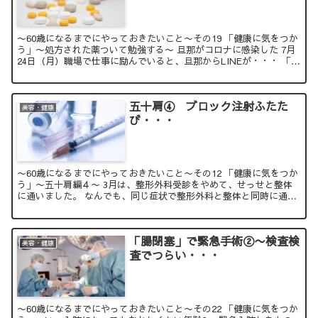
〜60歳になるまでにやっておきたいこと〜その19 「健康に気をつか
う」〜処方された薬ついて勉強する〜 旦那がコロナに感染した 7月
24日（月）職場で仕事に励んでいると、旦那からLINEが・・・ 「同
じ職場の人がコロ...
五十肩④ ブロック注射ふたた
美容・健康
び・・・
〜60歳になるまでにやっておきたいこと〜その12 「健康に気をつか
う」〜五十肩編４〜 3月は、整形外科受診をやめて、せっせと整体
に通いました。 なんでも、同じ症状で整形外科と整体と同時に通う
となると、 両方が保...
「腸閉塞」で緊急手術②〜検査検
美容・健康
査でつらい・・・
〜60歳になるまでにやっておきたいこと〜その22 「健康に気をつか