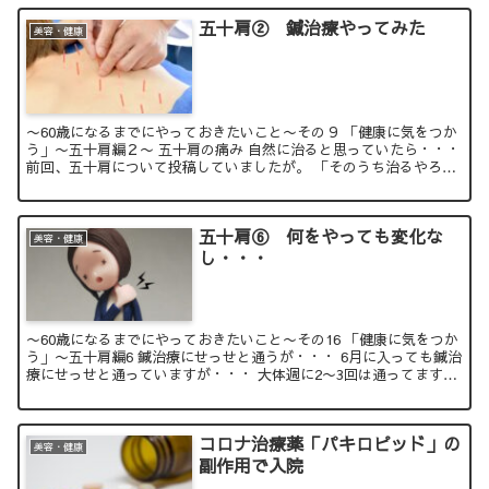
五十肩② 鍼治療やってみた
美容・健康
〜60歳になるまでにやっておきたいこと〜その９ 「健康に気をつか
う」〜五十肩編２〜 五十肩の痛み 自然に治ると思っていたら・・・
前回、五十肩について投稿していましたが。 「そのうち治るやろ
う」と甘くみていま...
五十肩⑥ 何をやっても変化な
美容・健康
し・・・
〜60歳になるまでにやっておきたいこと〜その16 「健康に気をつか
う」〜五十肩編6 鍼治療にせっせと通うが・・・ 6月に入っても鍼治
療にせっせと通っていますが・・・ 大体週に2〜3回は通ってます鍼
治療の後には低周...
コロナ治療薬「パキロピッド」の
美容・健康
副作用で入院