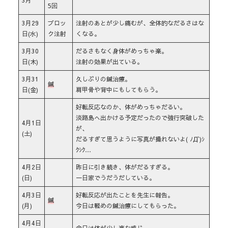
5回
3月29
ブロッ
注射のあとが少し痛むが、全体的なだるさはな
日(水)
ク注射
くなる。
3月30
だるさもなく身体がめっちゃ楽。
日(木)
注射の効果が出ている。
3月31
久しぶりの鍼治療。
鍼
日(金)
肩甲骨や背中にもしてもらう。
好転反応なのか、体がめっちゃだるい。
淡路島へ出かける予定だったので強行突破した
4月1日
が、
(土)
だるすぎて思うように写真が撮れないよ( ﾉД`)ｼ
ｸｼｸ…
4月2日
昨日に引き続き、体がだるすぎる。
(日)
一日家でうだうだしている。
4月3日
好転反応が出たことを先生に報告。
鍼
(月)
今日は軽めの鍼治療にしてもらった。
4月4日
今日は体が少し楽な感じ。