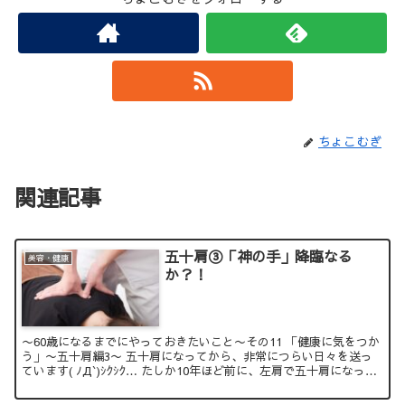
ちょこむぎ
関連記事
五十肩③「神の手」降臨なる
美容・健康
か？！
〜60歳になるまでにやっておきたいこと〜その11 「健康に気をつか
う」〜五十肩編3〜 五十肩になってから、非常につらい日々を送っ
ています( ﾉД`)ｼｸｼｸ… たしか10年ほど前に、左肩で五十肩になった
時は こんなにひ...