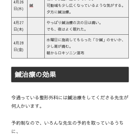
4月26
鍼
可動域も少し広くなっているような気がする。
日(水)
夕方に鍼治療。
4月27
やっぱり鍼治療の次の日は痛い。
日(木)
でも、夜はよく眠れた。
水曜日に施術してもらった「ひ鍼」のせいか、
4月28
少し肩が痛む。
日(金)
朝からロキソニン湿布
鍼治療の効果
今通っている整形外科には鍼治療をしてくださる先生が
何人かいます。
予約制なので、いろんな先生の予約を取っているうち
に、