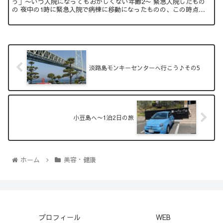
う」〜いつ入院になってもおかしくない年齢2〜 緊急入院したもの
の 夜中の1時に緊急入院で病棟に移動になったものの、この時点で
は原因がわからないという事で、...
淡路島モンキーセンターへ行こう♪その5
小豆島へ〜1泊2日の旅
ホーム
美容・健康
プロフィール
WEB