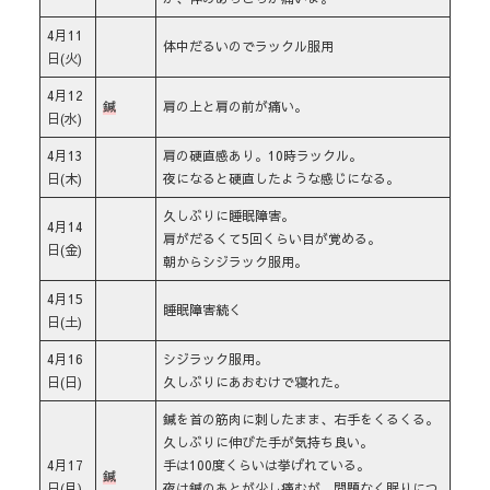
4月11
体中だるいのでラックル服用
日(火)
4月12
鍼
肩の上と肩の前が痛い。
日(水)
4月13
肩の硬直感あり。10時ラックル。
日(木)
夜になると硬直したような感じになる。
久しぶりに睡眠障害。
4月14
肩がだるくて5回くらい目が覚める。
日(金)
朝からシジラック服用。
4月15
睡眠障害続く
日(土)
4月16
シジラック服用。
日(日)
久しぶりにあおむけで寝れた。
鍼を首の筋肉に刺したまま、右手をくるくる。
久しぶりに伸びた手が気持ち良い。
4月17
手は100度くらいは挙げれている。
鍼
日(月)
夜は鍼のあとが少し痛むが、問題なく眠りにつ