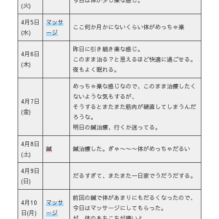
(火)
4月5日
マッサ
ここ何か月かにないくらい体がめっちゃ楽
(水)
ージ
昨日に引き続き楽な感じ。
4月6日
このまま治る？と思えるほど快適に過ごせる。
(木)
夜もよく眠れる。
めっちゃ楽な感じなので、このまま治療したく
ないような気もするが、
4月7日
そうするとまたまた筋肉が硬直してしまうんだ
(金)
ろうな。
明日の鍼治療、行くか迷ってる。
4月8日
鍼
鍼治療した。ぎゃ〜〜〜体がめっちゃだるい
(土)
4月9日
だるすぎて、またまた一日家でうだうだする。
(日)
前回の鍼で体があまりにもだるくなったので、
4月10
マッサ
今日はマッサージにしてもらった。
日(月)
ージ
が、体のあちこちが痛いよ。