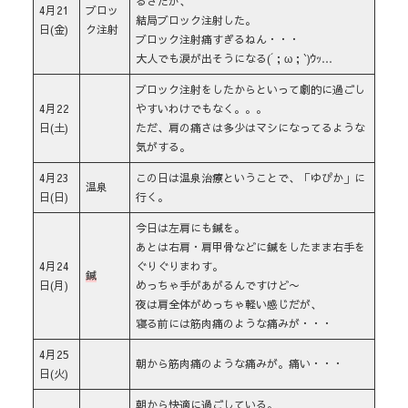
るさだが、
4月21
ブロッ
結局ブロック注射した。
日(金)
ク注射
ブロック注射痛すぎるねん・・・
大人でも涙が出そうになる(´；ω；`)ｳｯ…
ブロック注射をしたからといって劇的に過ごし
4月22
やすいわけでもなく。。。
日(土)
ただ、肩の痛さは多少はマシになってるような
気がする。
4月23
この日は温泉治療ということで、「ゆぴか」に
温泉
日(日)
行く。
今日は左肩にも鍼を。
あとは右肩・肩甲骨などに鍼をしたまま右手を
4月24
ぐりぐりまわす。
鍼
日(月)
めっちゃ手があがるんですけど〜
夜は肩全体がめっちゃ軽い感じだが、
寝る前には筋肉痛のような痛みが・・・
4月25
朝から筋肉痛のような痛みが。痛い・・・
日(火)
朝から快適に過ごしている。