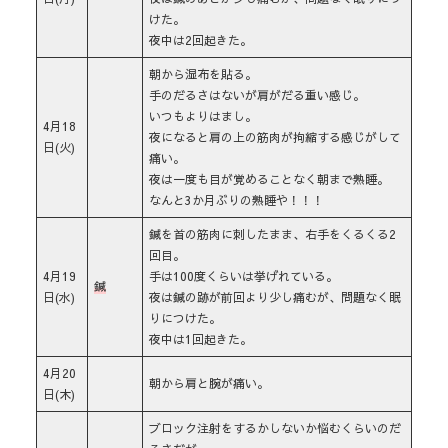
けた。
夜中は2回起きた。
朝から湿布を貼る。
手のだるさはないが肩がだる重い感じ。
いつもよりはまし。
4月18
夜になると肩の上の筋肉が拘縮する感じがして
日(火)
痛い。
夜は一度も目が覚めることなく朝まで熟睡。
なんと3か月ぶりの熟睡や！！！
鍼を首の筋肉に刺したまま、右手をくるくる2
回目。
4月19
手は100度くらいは挙げれている。
鍼
日(水)
夜は鍼の跡が前回より少し痛むが、問題なく眠
りにつけた。
夜中は1回起きた。
4月20
朝から肩と腕が痛い。
日(木)
ブロック注射をするかしないか悩むくらいのだ