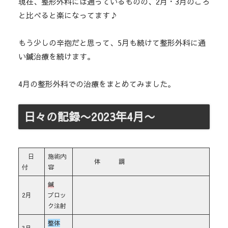
現在、整形外科には通っているものの、2月・3月のころ
と比べると楽になってます♪
もう少しの辛抱だと思って、5月も続けて整形外科に通
い鍼治療を続けます。
4月の整形外科での治療をまとめてみました。
日々の記録〜2023年4月〜
日
施術内
体 調
付
容
鍼
2月
ブロッ
ク注射
整体
3月